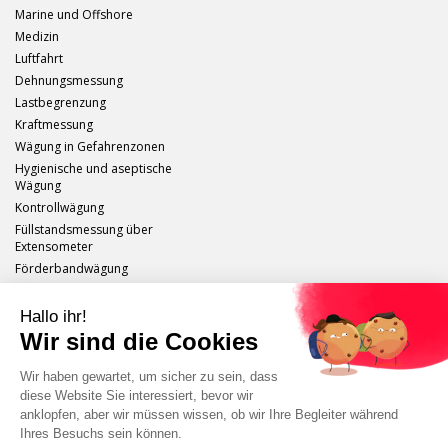
Marine und Offshore
Medizin
Luftfahrt
Dehnungsmessung
Lastbegrenzung
Kraftmessung
Wägung in Gefahrenzonen
Hygienische und aseptische
Wägung
Kontrollwägung
Füllstandsmessung über
Extensometer
Förderbandwägung
Scaime
Impressum
Sitemap
Schutz persönlicher Daten
Abmelden