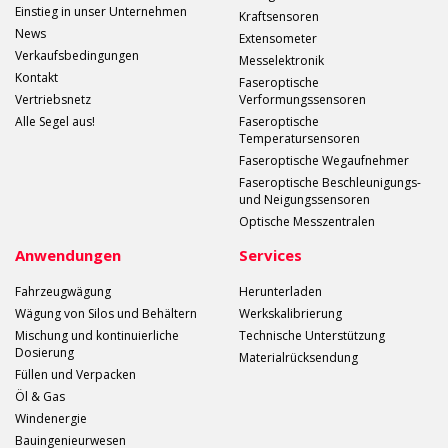
Einstieg in unser Unternehmen
Kraftsensoren
News
Extensometer
Verkaufsbedingungen
Messelektronik
Kontakt
Faseroptische
Vertriebsnetz
Verformungssensoren
Alle Segel aus!
Faseroptische
Temperatursensoren
Faseroptische Wegaufnehmer
Faseroptische Beschleunigungs-
und Neigungssensoren
Optische Messzentralen
Anwendungen
Services
Fahrzeugwägung
Herunterladen
Wägung von Silos und Behältern
Werkskalibrierung
Mischung und kontinuierliche
Technische Unterstützung
Dosierung
Materialrücksendung
Füllen und Verpacken
Öl & Gas
Windenergie
Bauingenieurwesen