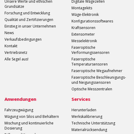
Unsere Werte und ethischen
Digitale Wägezellen
Grundsätze
Montagekits
Forschung und Entwicklung
Wäge-Elektronik
Qualität und Zertifizierungen
Konfigurationssoftwares
Einstieg in unser Unternehmen
Kraftsensoren
News
Extensometer
Verkaufsbedingungen
Messelektronik
Kontakt
Faseroptische
Vertriebsnetz
Verformungssensoren
Alle Segel aus!
Faseroptische
Temperatursensoren
Faseroptische Wegaufnehmer
Faseroptische Beschleunigungs-
und Neigungssensoren
Optische Messzentralen
Anwendungen
Services
Fahrzeugwägung
Herunterladen
Wägung von Silos und Behältern
Werkskalibrierung
Mischung und kontinuierliche
Technische Unterstützung
Dosierung
Materialrücksendung