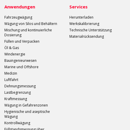
Anwendungen
Services
Fahrzeugwägung
Herunterladen
Wägung von Silos und Behältern
Werkskalibrierung
Mischung und kontinuierliche
Technische Unterstützung
Dosierung
Materialrücksendung
Füllen und Verpacken
Öl & Gas
Windenergie
Bauingenieurwesen
Marine und Offshore
Medizin
Luftfahrt
Dehnungsmessung
Lastbegrenzung
Kraftmessung
Wägung in Gefahrenzonen
Hygienische und aseptische
Wägung
Kontrollwägung
Füllstandsmessung über