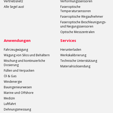
Vertriebsnetz
Verformungssensoren
Alle Segel aus!
Faseroptische
Temperatursensoren
Faseroptische Wegaufnehmer
Faseroptische Beschleunigungs-
und Neigungssensoren
Optische Messzentralen
Anwendungen
Services
Fahrzeugwägung
Herunterladen
Wägung von Silos und Behältern
Werkskalibrierung
Mischung und kontinuierliche
Technische Unterstützung
Dosierung
Materialrücksendung
Füllen und Verpacken
Öl & Gas
Windenergie
Bauingenieurwesen
Marine und Offshore
Medizin
Luftfahrt
Dehnungsmessung