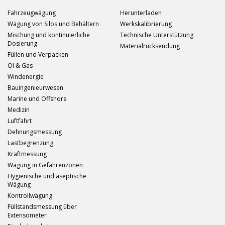
Fahrzeugwägung
Herunterladen
Wägung von Silos und Behältern
Werkskalibrierung
Mischung und kontinuierliche
Technische Unterstützung
Dosierung
Materialrücksendung
Füllen und Verpacken
Öl & Gas
Windenergie
Bauingenieurwesen
Marine und Offshore
Medizin
Luftfahrt
Dehnungsmessung
Lastbegrenzung
Kraftmessung
Wägung in Gefahrenzonen
Hygienische und aseptische
Wägung
Kontrollwägung
Füllstandsmessung über
Extensometer