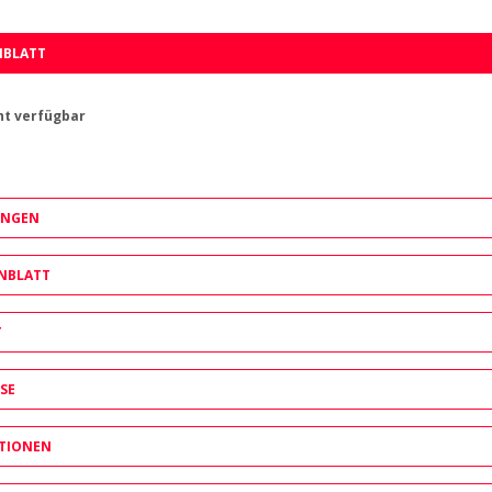
NBLATT
ht verfügbar
UNGEN
NBLATT
T
SE
TIONEN