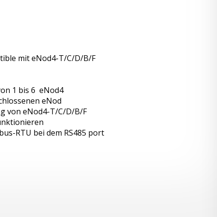
ible mit eNod4-T/C/D/B/F
on 1 bis 6 eNod4
schlossenen eNod
ng von eNod4-T/C/D/B/F
unktionieren
bus-RTU bei dem RS485 port