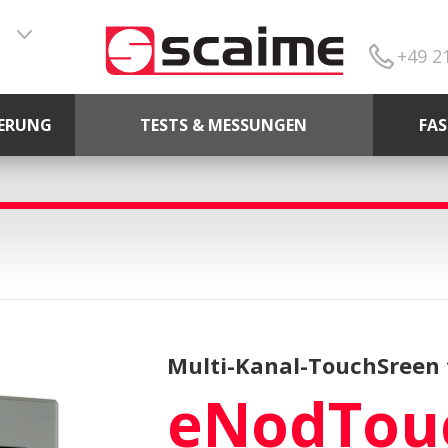
+49 2
ERUNG
TESTS & MESSUNGEN
FA
Multi-Kanal-TouchSreen 
eNodTou