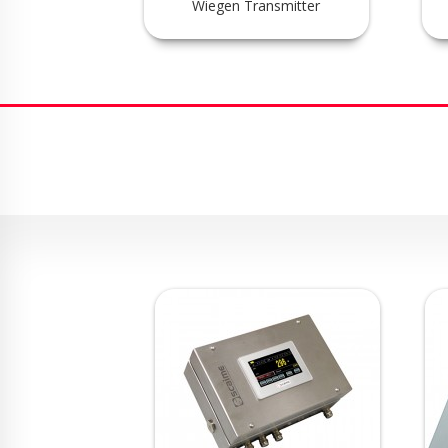
Verwiegung,
Wiegen Transmitter
me feeder