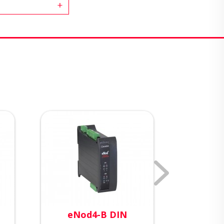
eNod4-B DIN
eNo