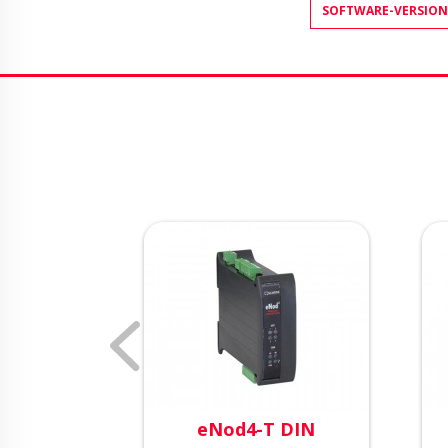
SOFTWARE-VERSION
 DIN
eNod4-T DIN