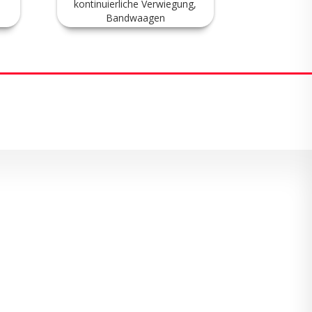
kontinuierliche Verwiegung,
kontinuie
Bandwaagen
Gewicht
Dosierbandwaagen