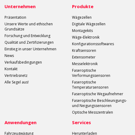
Unternehmen
Produkte
Präsentation
Wägezellen
Unsere Werte und ethischen
Digitale Wägezellen
Grundsätze
Montagekits
Forschung und Entwicklung
Wäge-Elektronik
Qualität und Zertifizierungen
Konfigurationssoftwares
Einstieg in unser Unternehmen
Kraftsensoren
News
Extensometer
Verkaufsbedingungen
Messelektronik
Kontakt
Faseroptische
Vertriebsnetz
Verformungssensoren
Alle Segel aus!
Faseroptische
Temperatursensoren
Faseroptische Wegaufnehmer
Faseroptische Beschleunigungs-
und Neigungssensoren
Optische Messzentralen
Anwendungen
Services
Fahrzeugwägung
Herunterladen