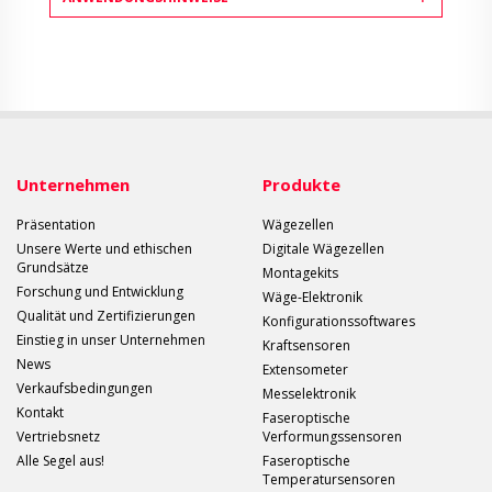
Unternehmen
Produkte
Präsentation
Wägezellen
Unsere Werte und ethischen
Digitale Wägezellen
Grundsätze
Montagekits
Forschung und Entwicklung
Wäge-Elektronik
Qualität und Zertifizierungen
Konfigurationssoftwares
Einstieg in unser Unternehmen
Kraftsensoren
News
Extensometer
Verkaufsbedingungen
Messelektronik
Kontakt
Faseroptische
Vertriebsnetz
Verformungssensoren
Alle Segel aus!
Faseroptische
Temperatursensoren