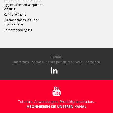
Hygienische und aseptische
Wägung
Kontrollwägung
Füllstandsmessung über
Extensometer
Förderbandwägung
Scaime
Impressum
Sitemap
Schutz persönlicher Daten
Abmelden
Tutorials, Anwendungen, Produktpräsentation...
ABONNIEREN SIE UNSEREN KANAL