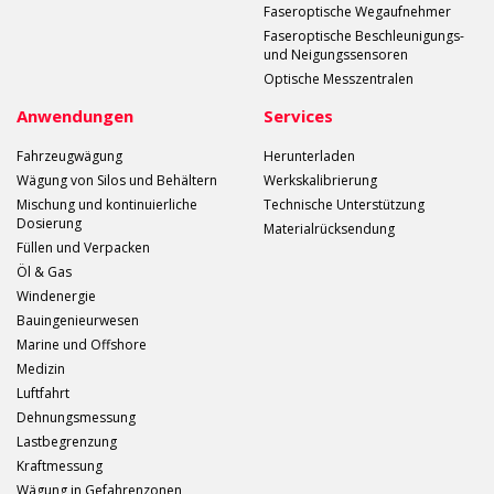
Faseroptische Wegaufnehmer
Faseroptische Beschleunigungs-
und Neigungssensoren
Optische Messzentralen
Anwendungen
Services
Fahrzeugwägung
Herunterladen
Wägung von Silos und Behältern
Werkskalibrierung
Mischung und kontinuierliche
Technische Unterstützung
Dosierung
Materialrücksendung
Füllen und Verpacken
Öl & Gas
Windenergie
Bauingenieurwesen
Marine und Offshore
Medizin
Luftfahrt
Dehnungsmessung
Lastbegrenzung
Kraftmessung
Wägung in Gefahrenzonen