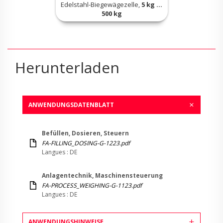
Edelstahl-Biegewägezelle,
5 kg ...
500 kg
Herunterladen
ANWENDUNGSDATENBLATT
Befüllen, Dosieren, Steuern
FA-FILLING_DOSING-G-1223.pdf
Langues : DE
Anlagentechnik, Maschinensteuerung
FA-PROCESS_WEIGHING-G-1123.pdf
Langues : DE
ANWENDUNGSHINWEISE