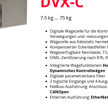
DVX-C
7.5 kg ... 75 kg
Digitale Wägezelle für die Kont
Verwiegungen und -messungen
Wägezelle aus Edelstahl, herme
Kompensierter Eckenlastfehler 
Wägeverfügbare Nennlaste: 7.5, 
OIML-Zertifizierung nach R76, R
Integrierte Wägefunktionen:
Ho
Dynamisches Kontrollwägen
Digitale parametrierbare Filter
2 logische Eingänge und 4 Aus
Feldbus-Ausführung: Anschluss
CANOpen
Ethernet-Ausführung:
EtherNet