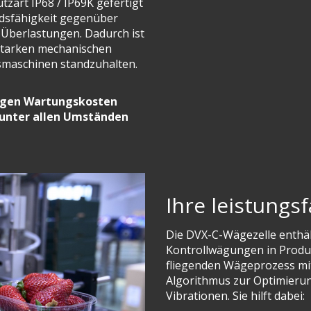
tzart IP68 / IP69K gefertigt
ndsfähigkeit gegenüber
 Überlastungen. Dadurch ist
starken mechanischen
maschinen standzuhalten.
ingen Wartungskosten
unter allen Umständen
Ihre leistungs
Die DVX-C-Wägezelle enthäl
Kontrollwägungen in Produkt
fliegenden Wägeprozess mit
Algorithmus zur Optimierun
Vibrationen. Sie hilft dabei: