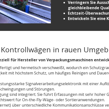
Verringern Sie Aussc
gleichbleibende Qua
Echtzeit-Überwachun
Entwickeln Sie eine 
m Kontrollwägen in rauen Umge
peziell für Hersteller von Verpackungsmaschinen entwic
fertigt und hermetisch verschweißt, wodurch ein Schutzgrad
gkeit mit höchstem Schutz, um häufiges Reinigen und Daue
eistungsstarke Signalverarbeitungselektronik mit einer Auf
 Schwingungen und Störungen.
ung sind integriert. Sie führt Erfassungen mit sehr hoher
chtswert für On-the-Fly-Wäge- oder Sortieranwendungen.
hernet) über unterschiedliche Kommunikationsanschlüsse ve