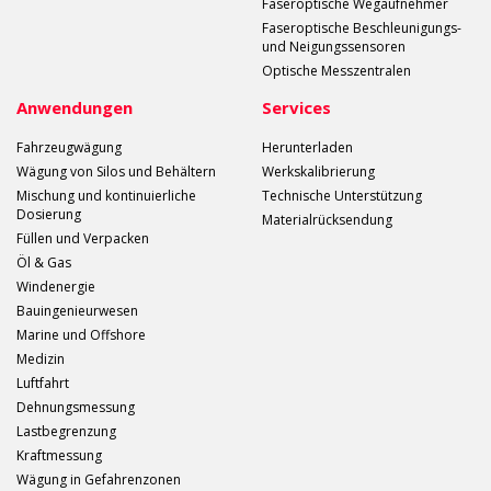
Faseroptische Wegaufnehmer
Faseroptische Beschleunigungs-
und Neigungssensoren
Optische Messzentralen
Anwendungen
Services
Fahrzeugwägung
Herunterladen
Wägung von Silos und Behältern
Werkskalibrierung
Mischung und kontinuierliche
Technische Unterstützung
Dosierung
Materialrücksendung
Füllen und Verpacken
Öl & Gas
Windenergie
Bauingenieurwesen
Marine und Offshore
Medizin
Luftfahrt
Dehnungsmessung
Lastbegrenzung
Kraftmessung
Wägung in Gefahrenzonen