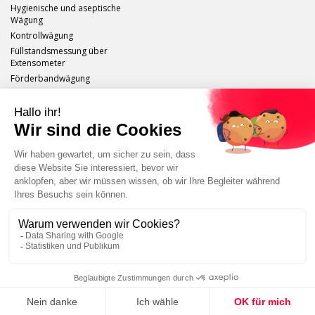
Hygienische und aseptische
Wägung
Kontrollwägung
Füllstandsmessung über
Extensometer
Förderbandwägung
Scaime
Impressum
Sitemap
Schutz persönlicher Daten
Abmelden
Tutorials, Anwendungen, Produktpräsentation...
ABONNIEREN SIE UNSEREN KANAL