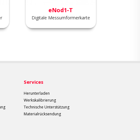
eNod1-T
eNo
r
Digitale Messumformerkarte
Wiege
Services
Herunterladen
Werkskalibrierung
ung
Technische Unterstützung
Materialrücksendung