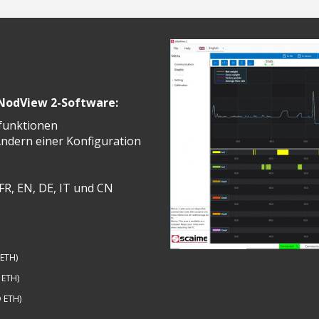
eNodView 2-Software
:
kfunktionen
ndern einer Konfiguration
FR, EN, DE, IT und CN
 ETH)
 ETH)
D ETH)