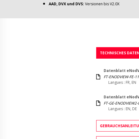
AAD, DVX und DVS:
Versionen bis V2.0X
TECHNISCHES DATE
Datenblatt eNodVi
FT-ENODVIEW-FE-11
Langues : FR, EN
Datenblatt eNodVi
FT-GE-ENODVIEW2-0
Langues : EN, DE
GEBRAUCHSANLEIT