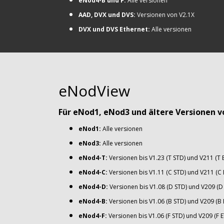
eNod4-B und F:
Alle versionen
AAD, DVX und DVS:
Versionen von V2.1X
DVX und DVS Ethernet:
Alle versionen
eNodView
Für eNod1, eNod3 und ältere Versionen v
eNod1:
Alle versionen
eNod3:
Alle versionen
eNod4-T:
Versionen bis V1.23 (T STD) und V211 (T 
eNod4-C:
Versionen bis V1.11 (C STD) und V211 (C 
eNod4-D:
Versionen bis V1.08 (D STD) und V209 (D
eNod4-B:
Versionen bis V1.06 (B STD) und V209 (B 
eNod4-F:
Versionen bis V1.06 (F STD) und V209 (F 