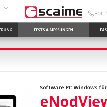
+49 2
ERUNG
TESTS & MESSUNGEN
FA
Software PC Windows für
eNodVie