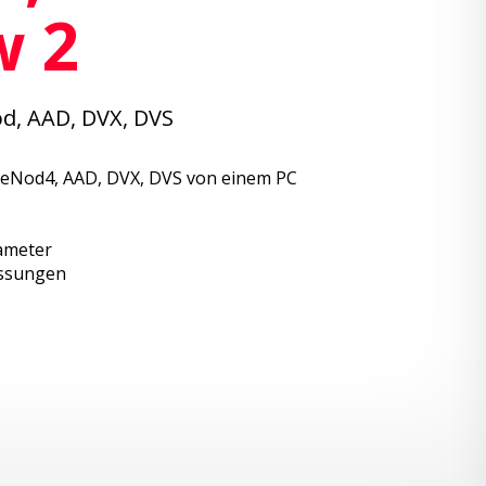
w 2
d, AAD, DVX, DVS
eNod4, AAD, DVX, DVS von einem PC
ameter
essungen