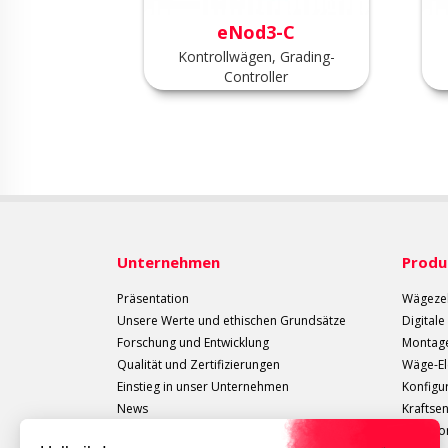
 BOX
eNod3-C
Verwiegung,
Kontrollwägen, Grading-
me feeder
Controller
Unternehmen
Produ
Präsentation
Wägezel
Unsere Werte und ethischen Grundsätze
Digital
Forschung und Entwicklung
Montage
Qualität und Zertifizierungen
Wäge-El
Einstieg in unser Unternehmen
Konfigu
News
Kraftse
Verkaufsbedingungen
Extenso