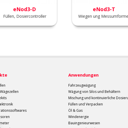
eNod3-D
eNod3-T
Füllen, Dosiercontroller
Wiegen ung Messumforme
kte
Anwendungen
len
Fahrzeugwägung
e Wägezellen
Wägung von Silos und Behältern
kits
Mischung und kontinuierliche Dosier
ektronik
Füllen und Verpacken
rationssoftwares
Öl & Gas
nsoren
Windenergie
meter
Bauingenieurwesen