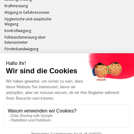
Kraftmessung
Wägung in Gefahrenzonen
Hygienische und aseptische
Wägung
Kontrollwägung
Füllstandsmessung über
Extensometer
Förderbandwägung
Scaime
Impressum
Sitemap
Schutz persönlicher Daten
Abmelden
Tutorials, Anwendungen, Produktpräsentation...