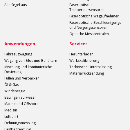
Alle Segel aus!
Faseroptische
Temperatursensoren
Faseroptische Wegaufnehmer
Faseroptische Beschleunigungs-
und Neigungssensoren
Optische Messzentralen
Anwendungen
Services
Fahrzeugwägung
Herunterladen
Wägung von Silos und Behältern
Werkskalibrierung
Mischung und kontinuierliche
Technische Unterstützung
Dosierung
Materialrücksendung
Füllen und Verpacken
Öl & Gas
Windenergie
Bauingenieurwesen
Marine und Offshore
Medizin
Luftfahrt
Dehnungsmessung
Lastbegrenzung