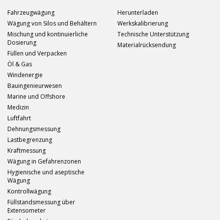
Fahrzeugwägung
Herunterladen
Wägung von Silos und Behältern
Werkskalibrierung
Mischung und kontinuierliche
Technische Unterstützung
Dosierung
Materialrücksendung
Füllen und Verpacken
Öl & Gas
Windenergie
Bauingenieurwesen
Marine und Offshore
Medizin
Luftfahrt
Dehnungsmessung
Lastbegrenzung
Kraftmessung
Wägung in Gefahrenzonen
Hygienische und aseptische
Wägung
Kontrollwägung
Füllstandsmessung über
Extensometer