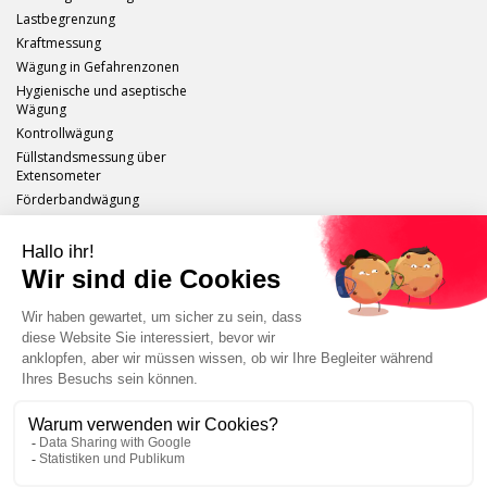
Lastbegrenzung
Kraftmessung
Wägung in Gefahrenzonen
Hygienische und aseptische
Wägung
Kontrollwägung
Füllstandsmessung über
Extensometer
Förderbandwägung
Scaime
Impressum
Sitemap
Schutz persönlicher Daten
Abmelden