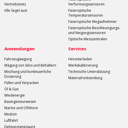
Vertriebsnetz
Verformungssensoren
Alle Segel aus!
Faseroptische
Temperatursensoren
Faseroptische Wegaufnehmer
Faseroptische Beschleunigungs-
und Neigungssensoren
Optische Messzentralen
Anwendungen
Services
Fahrzeugwägung
Herunterladen
Wägung von Silos und Behältern
Werkskalibrierung
Mischung und kontinuierliche
Technische Unterstützung
Dosierung
Materialrücksendung
Füllen und Verpacken
Öl & Gas
Windenergie
Bauingenieurwesen
Marine und Offshore
Medizin
Luftfahrt
Dehnungsmessung