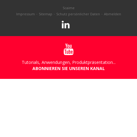
Scaime
Impressum
Sitemap
Schutz persönlicher Daten
Abmelden
Tutorials, Anwendungen, Produktpräsentation...
ABONNIEREN SIE UNSEREN KANAL