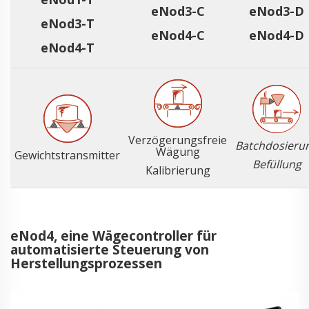
eNod3-C
eNod3-D
eNod3-T
eNod4-C
eNod4-D
eNod4-T
Verzögerungsfreie
Batchdosieru
Wägung
Gewichtstransmitter
Befüllung
Kalibrierung
eNod4, eine Wägecontroller für
automatisierte Steuerung von
Herstellungsprozessen