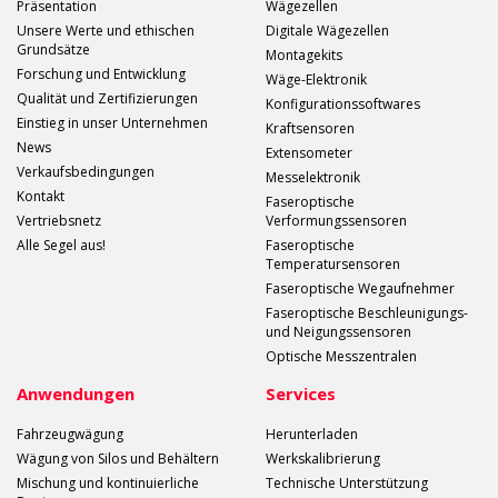
Präsentation
Wägezellen
Unsere Werte und ethischen
Digitale Wägezellen
Grundsätze
Montagekits
Forschung und Entwicklung
Wäge-Elektronik
Qualität und Zertifizierungen
Konfigurationssoftwares
Einstieg in unser Unternehmen
Kraftsensoren
News
Extensometer
Verkaufsbedingungen
Messelektronik
Kontakt
Faseroptische
Vertriebsnetz
Verformungssensoren
Alle Segel aus!
Faseroptische
Temperatursensoren
Faseroptische Wegaufnehmer
Faseroptische Beschleunigungs-
und Neigungssensoren
Optische Messzentralen
Anwendungen
Services
Fahrzeugwägung
Herunterladen
Wägung von Silos und Behältern
Werkskalibrierung
Mischung und kontinuierliche
Technische Unterstützung